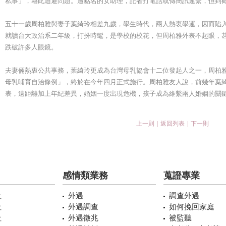
私事」，藉此迴避問題。遭點名的女助理，記者打電話或傳簡訊連繫，但到
五十一歲周柏雅與妻子葉綺玲相差九歲，學生時代，兩人熱衷學運，因而陷
就讀台大政治系二年級，打扮時髦，是學校的校花，但周柏雅外表不起眼，
跌破許多人眼鏡。
夫妻倆熱衷公共事務，葉綺玲更成為台灣母乳協會十二位發起人之一，周柏
母乳哺育自治條例」，終於在今年四月正式施行。周柏雅友人說，前幾年葉
表，遠距離加上年紀差異，婚姻一度出現危機，孩子成為維繫兩人婚姻的關
上一則
|
返回列表
|
下一則
感情類業務
蒐證專業
社
外遇
調查外遇
社
外遇調查
如何挽回家庭
社
外遇徵兆
被監聽