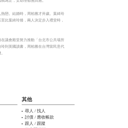
截稿為止，女助理都無回應。
入熱戀。結婚時，周柏雅才卅歲。葉綺玲
甚至比葉綺玲矮，兩人決定步入禮堂時，
雅在議會殿堂努力推動「台北市公共場所
綺玲到英國讀書，周柏雅在台灣當民意代
鍵。
其他
尋人 / 找人
討債 / 應收帳款
跟人 / 跟蹤