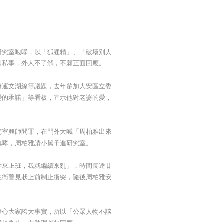
研究室咆哮，以「狐狸精」、「破壞別人
是私事，外人不了解，不願正面回應。
捷運文湖線等議題，去年參加大安區立委
變的承諾」等看板，宣示他對老婆的愛，
究室興師問罪，在門外大喊「周柏雅出來
咆哮，周柏雅請小舅子進研究室。
妳來上班，我就繼續來亂」，時間長達廿
駐衛警見狀上前制止衝突，隨後周柏雅安
擔心大家誇大事實，所以「公眾人物不談