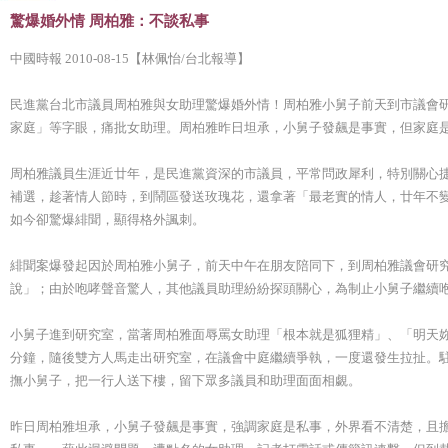
驚爆婚外情 周柏雅：不談私事
中國時報 2010-08-15【林佩怡/台北報導】
民進黨台北市議員周柏雅與女助理驚爆婚外情！周柏雅小舅子前天到市議會
家庭」等字眼，痛批女助理。周柏雅昨日坦承，小舅子發飆是事實，但家庭
周柏雅議員生涯近廿年，是民進黨資深的市議員，平常問政犀利，特別關心
補選，趁著情人節時，到鬧區發送玫瑰花，還拿著「最老實的情人，廿年不
如今卻驚爆緋聞，顯得格外諷刺。
緋聞案爆發起因於周柏雅小舅子，前天中午在朋友陪同下，到周柏雅議會研
說」；由於咆哮聲音驚人，其他議員助理紛紛探頭關心，為制止小舅子繼續
小舅子進到研究室，當著周柏雅面辱罵女助理「根本就是狐狸精」、「明天
分鐘，隨後雙方人馬走出研究室，在議會中庭繼續爭執，一度還發生拉扯。
撫小舅子，把一行人送下樓，留下眾多議員和助理面面相覷。
昨日周柏雅坦承，小舅子發飆是事實，強調家庭是私事，外界看不清楚，且