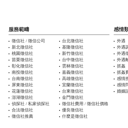
服務範疇
感情
徵信社 / 徵信公司
台北徵信社
外遇
新北徵信社
基隆徵信社
外遇
桃園徵信社
新竹徵信社
外遇
苗栗徵信社
台中徵信社
外遇
彰化徵信社
雲林徵信社
抓姦
南投徵信社
嘉義徵信社
抓姦
台南徵信社
高雄徵信社
感情
屏東徵信社
宜蘭徵信社
感情
花蓮徵信社
台東徵信社
婚姻諮
澎湖徵信社
金門徵信社
偵探社 / 私家偵探社
徵信社費用 / 徵信社價格
合法徵信社
優良徵信社
徵信社推薦
什麼是徵信社