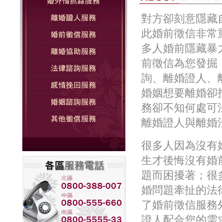
對方卻刻意隱藏
此婚前徵信非常
多人婚前隱藏暴
前徵信為您發掘
詢、離婚證人、
婚姻想要離婚卻
務卻不知何處可
離婚證人與離婚
很多人因為沒有
生才後悔沒有婚
題而困擾著；很
婚問題牽扯的法
了婚前徵信服務
證人配合您的需