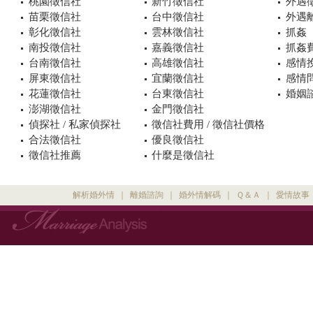
桃園徵信社
新竹徵信社
外遇
苗栗徵信社
台中徵信社
外遇
彰化徵信社
雲林徵信社
抓姦
南投徵信社
嘉義徵信社
抓姦
台南徵信社
高雄徵信社
感情
屏東徵信社
宜蘭徵信社
感情
花蓮徵信社
台東徵信社
婚姻諮
澎湖徵信社
金門徵信社
偵探社 / 私家偵探社
徵信社費用 / 徵信社價格
合法徵信社
優良徵信社
徵信社推薦
什麼是徵信社
解析婚外情
｜
離婚諮詢
｜
婚外情解碼
｜
Ｑ＆Ａ
｜
愛情故事