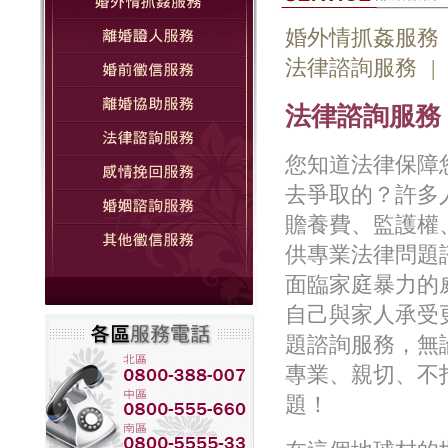
婚外情抓姦服務
法律諮詢服務
|
法律諮詢服務
您知道法律保障
去爭取的？許多
贍養費、監護權
供專業法律問題
面臨家庭暴力的
自己與家人承受
題諮詢服務，無
專業、親切、不
題！