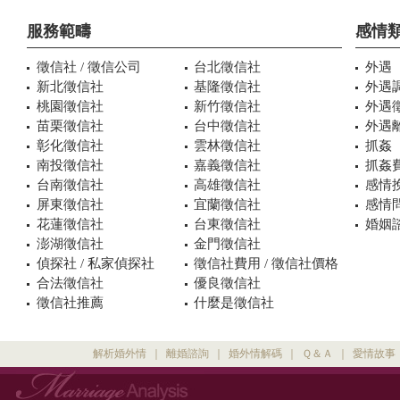
服務範疇
感情
徵信社 / 徵信公司
台北徵信社
外遇
新北徵信社
基隆徵信社
外遇
桃園徵信社
新竹徵信社
外遇
苗栗徵信社
台中徵信社
外遇
彰化徵信社
雲林徵信社
抓姦
南投徵信社
嘉義徵信社
抓姦
台南徵信社
高雄徵信社
感情
屏東徵信社
宜蘭徵信社
感情
花蓮徵信社
台東徵信社
婚姻諮
澎湖徵信社
金門徵信社
偵探社 / 私家偵探社
徵信社費用 / 徵信社價格
合法徵信社
優良徵信社
徵信社推薦
什麼是徵信社
解析婚外情
｜
離婚諮詢
｜
婚外情解碼
｜
Ｑ＆Ａ
｜
愛情故事