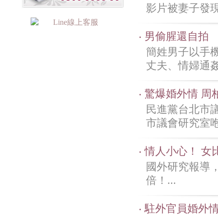
影片被妻子發現
‧ 男偷腥還自拍
簡姓男子以手
丈夫、情婦通姦並
‧ 驚爆婚外情 
民進黨台北市
市議會研究室咆哮
‧ 情人小心！ 
國外研究報導
倍！...
‧ 駐外官員婚外