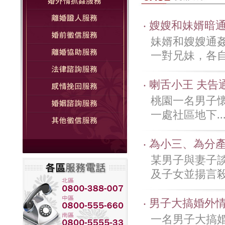
‧ 嫂嫂和妹婿
妹婿和嫂嫂通
一對兄妹，各自都
‧ 喇舌小王 夫
桃園一名男子
一處社區地下..
‧ 為小三、為分
某男子與妻子
及子女並揚言殺
‧ 男子大搞婚外
一名男子大搞