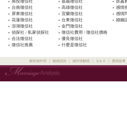
南投徵信社
嘉義徵信社
抓姦
台南徵信社
高雄徵信社
感情
屏東徵信社
宜蘭徵信社
感情
花蓮徵信社
台東徵信社
婚姻諮
澎湖徵信社
金門徵信社
偵探社 / 私家偵探社
徵信社費用 / 徵信社價格
合法徵信社
優良徵信社
徵信社推薦
什麼是徵信社
解析婚外情
｜
離婚諮詢
｜
婚外情解碼
｜
Ｑ＆Ａ
｜
愛情故事