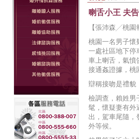
喇舌小王 夫
【張沛森╱桃園
桃園一名男子懷
一處社區地下停
車上喇舌，氣憤
接通姦證據，桃
辯稱接吻是禮貌
檢調查，賴姓男
髦，懷疑妻有外
出，駕車尾隨，
外等候。