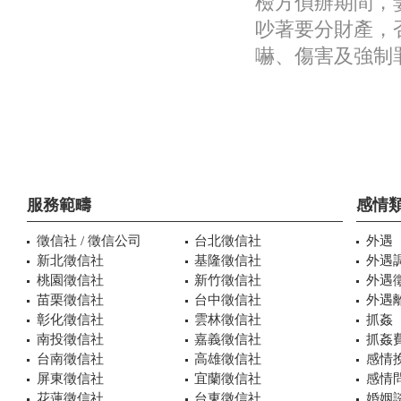
檢方偵辦期間，
吵著要分財產，
嚇、傷害及強制
服務範疇
感情
徵信社 / 徵信公司
台北徵信社
外遇
新北徵信社
基隆徵信社
外遇
桃園徵信社
新竹徵信社
外遇
苗栗徵信社
台中徵信社
外遇
彰化徵信社
雲林徵信社
抓姦
南投徵信社
嘉義徵信社
抓姦
台南徵信社
高雄徵信社
感情
屏東徵信社
宜蘭徵信社
感情
花蓮徵信社
台東徵信社
婚姻諮