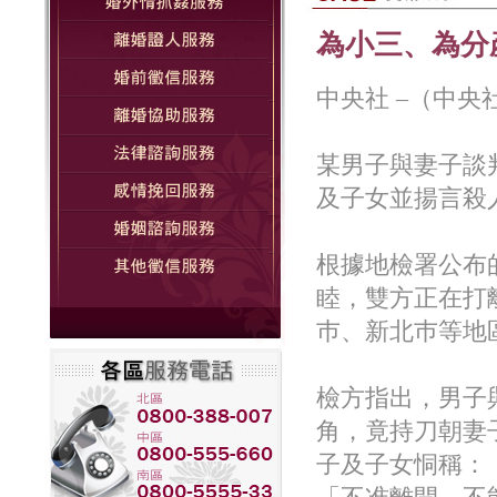
為小三、為分
中央社 –（中央社記
某男子與妻子談
及子女並揚言殺
根據地檢署公布
睦，雙方正在打
巿、新北巿等地
檢方指出，男子
角，竟持刀朝妻
子及子女恫稱：