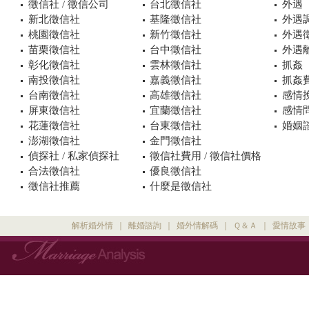
徵信社 / 徵信公司
台北徵信社
外遇
新北徵信社
基隆徵信社
外遇
桃園徵信社
新竹徵信社
外遇
苗栗徵信社
台中徵信社
外遇
彰化徵信社
雲林徵信社
抓姦
南投徵信社
嘉義徵信社
抓姦
台南徵信社
高雄徵信社
感情
屏東徵信社
宜蘭徵信社
感情
花蓮徵信社
台東徵信社
婚姻諮
澎湖徵信社
金門徵信社
偵探社 / 私家偵探社
徵信社費用 / 徵信社價格
合法徵信社
優良徵信社
徵信社推薦
什麼是徵信社
解析婚外情
｜
離婚諮詢
｜
婚外情解碼
｜
Ｑ＆Ａ
｜
愛情故事