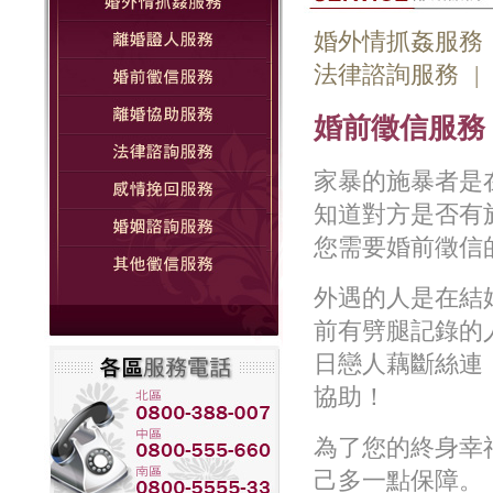
婚外情抓姦服務
法律諮詢服務
|
婚前徵信服務
家暴的施暴者是
知道對方是否有
您需要婚前徵信
外遇的人是在結
前有劈腿記錄的
日戀人藕斷絲連
協助！
為了您的終身幸
己多一點保障。