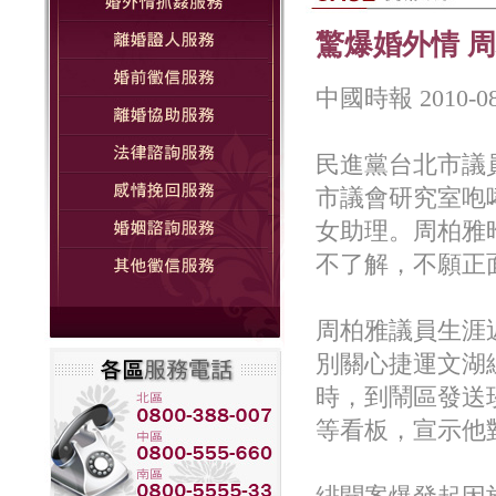
驚爆婚外情 
中國時報 2010-
民進黨台北市議
市議會研究室咆
女助理。周柏雅
不了解，不願正
周柏雅議員生涯
別關心捷運文湖
時，到鬧區發送
等看板，宣示他