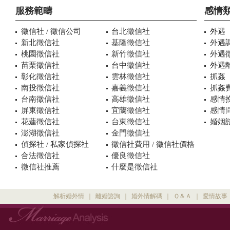
服務範疇
感情
徵信社 / 徵信公司
台北徵信社
外遇
新北徵信社
基隆徵信社
外遇
桃園徵信社
新竹徵信社
外遇
苗栗徵信社
台中徵信社
外遇
彰化徵信社
雲林徵信社
抓姦
南投徵信社
嘉義徵信社
抓姦
台南徵信社
高雄徵信社
感情
屏東徵信社
宜蘭徵信社
感情
花蓮徵信社
台東徵信社
婚姻諮
澎湖徵信社
金門徵信社
偵探社 / 私家偵探社
徵信社費用 / 徵信社價格
合法徵信社
優良徵信社
徵信社推薦
什麼是徵信社
解析婚外情
｜
離婚諮詢
｜
婚外情解碼
｜
Ｑ＆Ａ
｜
愛情故事