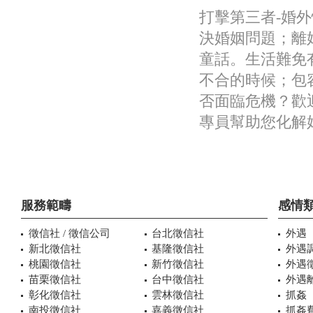
打擊第三者-婚
決婚姻問題；離
童話。生活難免
不合的時候；包
否面臨危機？歡
專員幫助您化解
服務範疇
感情
徵信社 / 徵信公司
台北徵信社
外遇
新北徵信社
基隆徵信社
外遇
桃園徵信社
新竹徵信社
外遇
苗栗徵信社
台中徵信社
外遇
彰化徵信社
雲林徵信社
抓姦
南投徵信社
嘉義徵信社
抓姦