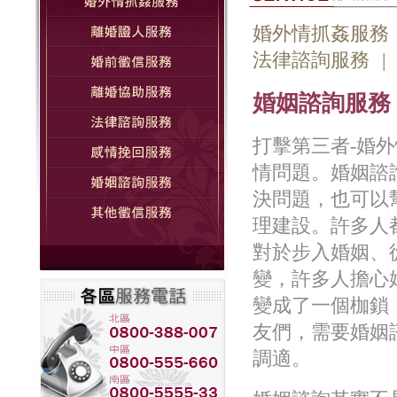
婚外情抓姦服務
法律諮詢服務
|
婚姻諮詢服務
打擊第三者-婚
情問題。婚姻諮
決問題，也可以
理建設。許多人
對於步入婚姻、
變，許多人擔心
變成了一個枷鎖
友們，需要婚姻
調適。