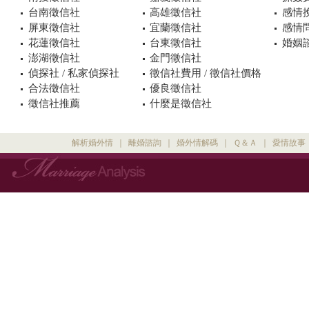
台南徵信社
高雄徵信社
感情
屏東徵信社
宜蘭徵信社
感情
花蓮徵信社
台東徵信社
婚姻諮
澎湖徵信社
金門徵信社
偵探社 / 私家偵探社
徵信社費用 / 徵信社價格
合法徵信社
優良徵信社
徵信社推薦
什麼是徵信社
解析婚外情
｜
離婚諮詢
｜
婚外情解碼
｜
Ｑ＆Ａ
｜
愛情故事