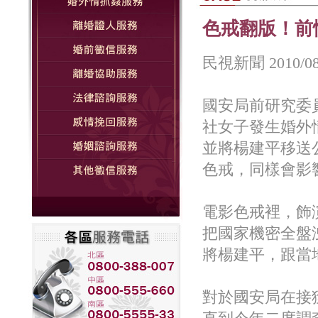
色戒翻版！前
民視新聞 2010/08
國安局前研究委
社女子發生婚外
並將楊建平移送
色戒，同樣會影
電影色戒裡，飾
把國家機密全盤
將楊建平，跟當
對於國安局在接