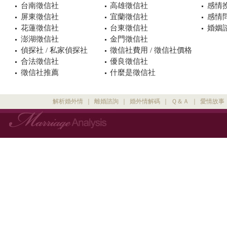
台南徵信社
高雄徵信社
感情
屏東徵信社
宜蘭徵信社
感情
花蓮徵信社
台東徵信社
婚姻諮
澎湖徵信社
金門徵信社
偵探社 / 私家偵探社
徵信社費用 / 徵信社價格
合法徵信社
優良徵信社
徵信社推薦
什麼是徵信社
解析婚外情
｜
離婚諮詢
｜
婚外情解碼
｜
Ｑ＆Ａ
｜
愛情故事