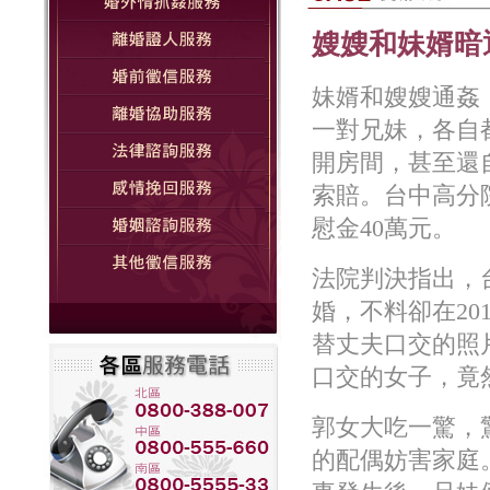
嫂嫂和妹婿暗
妹婿和嫂嫂通姦
一對兄妹，各自
開房間，甚至還
索賠。台中高分
慰金40萬元。
法院判決指出，
婚，不料卻在20
替丈夫口交的照
口交的女子，竟
郭女大吃一驚，
的配偶妨害家庭