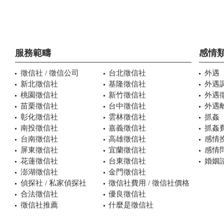
服務範疇
感情
徵信社 / 徵信公司
台北徵信社
外遇
新北徵信社
基隆徵信社
外遇
桃園徵信社
新竹徵信社
外遇
苗栗徵信社
台中徵信社
外遇
彰化徵信社
雲林徵信社
抓姦
南投徵信社
嘉義徵信社
抓姦
台南徵信社
高雄徵信社
感情
屏東徵信社
宜蘭徵信社
感情
花蓮徵信社
台東徵信社
婚姻諮
澎湖徵信社
金門徵信社
偵探社 / 私家偵探社
徵信社費用 / 徵信社價格
合法徵信社
優良徵信社
徵信社推薦
什麼是徵信社