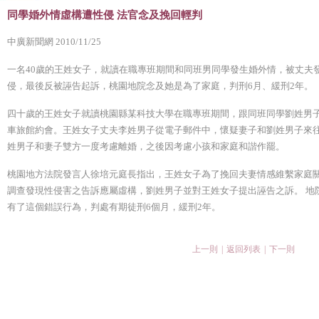
同學婚外情虛構遭性侵 法官念及挽回輕判
中廣新聞網 2010/11/25
一名40歲的王姓女子，就讀在職專班期間和同班男同學發生婚外情，被丈夫
侵，最後反被誣告起訴，桃園地院念及她是為了家庭，判刑6月、緩刑2年。
四十歲的王姓女子就讀桃園縣某科技大學在職專班期間，跟同班同學劉姓男
車旅館約會。王姓女子丈夫李姓男子從電子郵件中，懷疑妻子和劉姓男子來
姓男子和妻子雙方一度考慮離婚，之後因考慮小孩和家庭和諧作罷。
桃園地方法院發言人徐培元庭長指出，王姓女子為了挽回夫妻情感維繫家庭
調查發現性侵害之告訴應屬虛構，劉姓男子並對王姓女子提出誣告之訴。 地
有了這個錯誤行為，判處有期徒刑6個月，緩刑2年。
上一則
|
返回列表
|
下一則