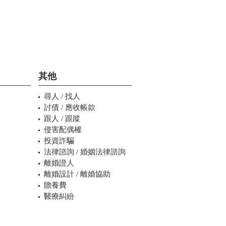
其他
尋人 / 找人
討債 / 應收帳款
跟人 / 跟蹤
侵害配偶權
投資詐騙
法律諮詢 / 婚姻法律諮詢
離婚證人
離婚設計 / 離婚協助
贍養費
醫療糾紛