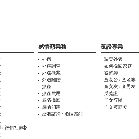
感情類業務
蒐證專業
社
外遇
調查外遇
社
外遇調查
如何挽回家庭
社
外遇徵兆
被監聽
社
外遇離婚
查老公 / 查老婆
社
抓姦
查女友 / 查男友
社
抓姦費用
反蒐證
社
感情挽回
子女行蹤
社
感情問題
子女被霸凌
社
婚姻諮詢 / 婚姻諮商
社
 / 徵信社價格
社