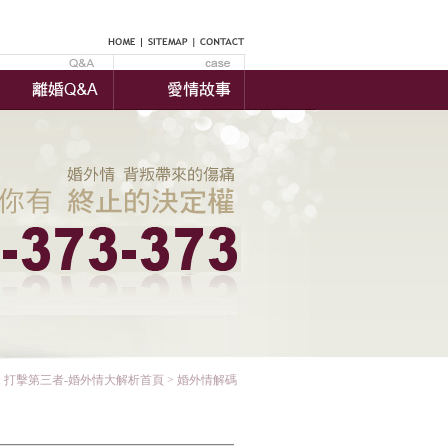
:
打擊第三者-婚外情大解析首頁
> 婚外情解碼