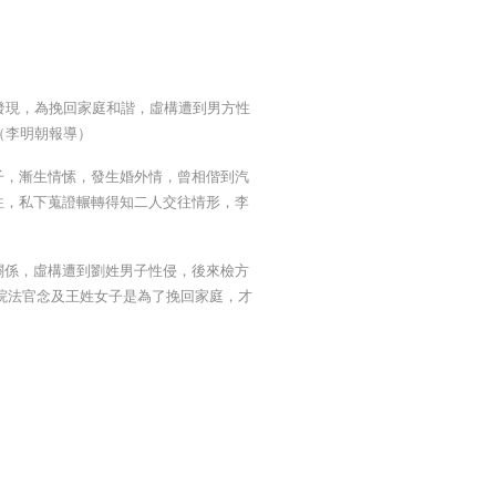
發現，為挽回家庭和諧，虛構遭到男方性
（李明朝報導）
子，漸生情愫，發生婚外情，曾相偕到汽
往，私下蒐證輾轉得知二人交往情形，李
關係，虛構遭到劉姓男子性侵，後來檢方
院法官念及王姓女子是為了挽回家庭，才