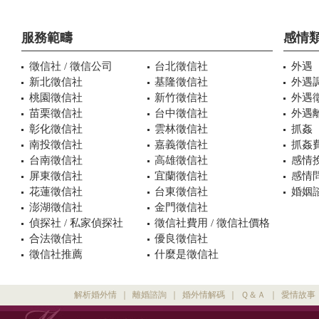
服務範疇
感情
徵信社 / 徵信公司
台北徵信社
外遇
新北徵信社
基隆徵信社
外遇
桃園徵信社
新竹徵信社
外遇
苗栗徵信社
台中徵信社
外遇
彰化徵信社
雲林徵信社
抓姦
南投徵信社
嘉義徵信社
抓姦
台南徵信社
高雄徵信社
感情
屏東徵信社
宜蘭徵信社
感情
花蓮徵信社
台東徵信社
婚姻諮
澎湖徵信社
金門徵信社
偵探社 / 私家偵探社
徵信社費用 / 徵信社價格
合法徵信社
優良徵信社
徵信社推薦
什麼是徵信社
解析婚外情
｜
離婚諮詢
｜
婚外情解碼
｜
Ｑ＆Ａ
｜
愛情故事