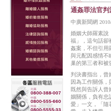
通姦罪法官判
中廣新聞網 2010/1
婚姻大師羅素說
福」，這句話卻
姦案，不但引用
與元配因感情不
巢的第三者和被
判決書指出，曾
因為工作關係，
既然與告訴人曾
姻關係，負有忠
愛」一文，「隨