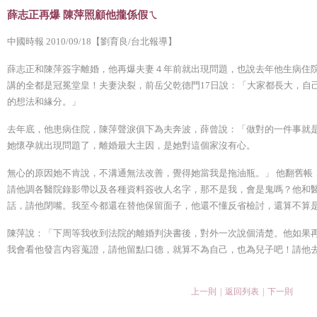
薛志正再爆 陳萍照顧他攏係假ㄟ
中國時報 2010/09/18【劉育良/台北報導】
薛志正和陳萍簽字離婚，他再爆夫妻４年前就出現問題，也說去年他生病住
講的全都是冠冕堂皇！夫妻決裂，前岳父乾德門17日說：「大家都長大，自
的想法和緣分。」
去年底，他患病住院，陳萍聲淚俱下為夫奔波，薛曾說：「做對的一件事就
她懷孕就出現問題了，離婚最大主因，是她對這個家沒有心。
無心的原因她不肯說，不溝通無法改善，覺得她當我是拖油瓶。」 他翻舊帳
請他調各醫院錄影帶以及各種資料簽收人名字，那不是我，會是鬼嗎？他和
話，請他閉嘴。我至今都還在替他保留面子，他還不懂反省檢討，還算不算
陳萍說：「下周等我收到法院的離婚判決書後，對外一次說個清楚。他如果
我會看他發言內容蒐證，請他留點口德，就算不為自己，也為兒子吧！請他
上一則
|
返回列表
|
下一則