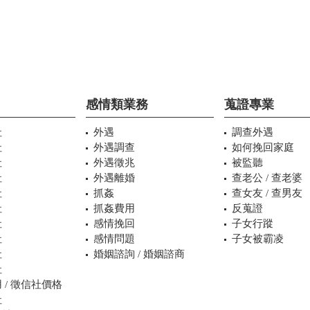
感情類業務
蒐證專業
社
外遇
調查外遇
社
外遇調查
如何挽回家庭
社
外遇徵兆
被監聽
社
外遇離婚
查老公 / 查老婆
社
抓姦
查女友 / 查男友
社
抓姦費用
反蒐證
社
感情挽回
子女行蹤
社
感情問題
子女被霸凌
社
婚姻諮詢 / 婚姻諮商
社
 / 徵信社價格
社