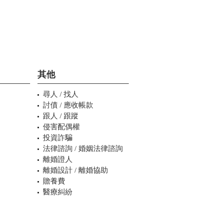
其他
尋人 / 找人
討債 / 應收帳款
跟人 / 跟蹤
侵害配偶權
投資詐騙
法律諮詢 / 婚姻法律諮詢
離婚證人
離婚設計 / 離婚協助
贍養費
醫療糾紛