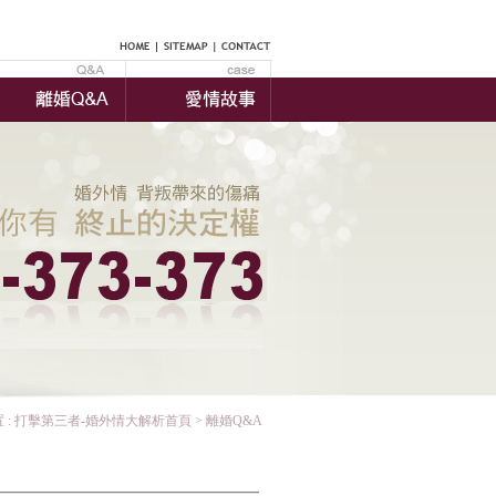
 :
打擊第三者-婚外情大解析首頁
> 離婚Q&A