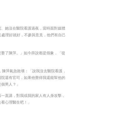
院、她沒在醫院看護過夜，當時面對媒體
己處理好就好，不參與意見，他們有自己
是娶了陳萍。」如今薛說都是假象，「從
，陳萍氣急敗壞：「說我沒去醫院看護，
醫院還有官司，如果他覺得我還能幫他的
是個男人？」
再一直講，對我或我的家人有人身攻擊，
去看心理醫生吧！」