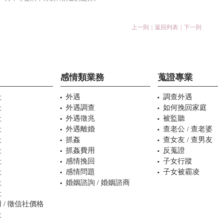
上一則
|
返回列表
|
下一則
感情類業務
蒐證專業
社
外遇
調查外遇
社
外遇調查
如何挽回家庭
社
外遇徵兆
被監聽
社
外遇離婚
查老公 / 查老婆
社
抓姦
查女友 / 查男友
社
抓姦費用
反蒐證
社
感情挽回
子女行蹤
社
感情問題
子女被霸凌
社
婚姻諮詢 / 婚姻諮商
社
 / 徵信社價格
社