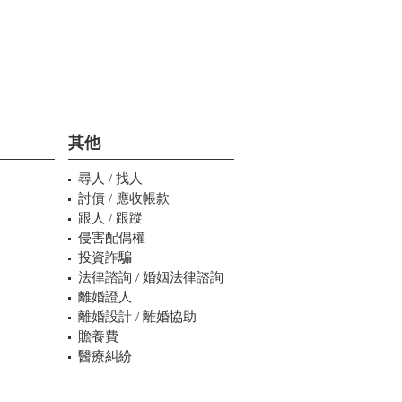
其他
尋人 / 找人
討債 / 應收帳款
跟人 / 跟蹤
侵害配偶權
投資詐騙
法律諮詢 / 婚姻法律諮詢
離婚證人
離婚設計 / 離婚協助
贍養費
醫療糾紛