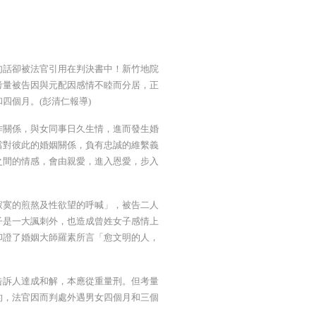
句話卻被法官引用在判決書中！新竹地院
考量被告因與元配因感情不睦而分居，正
四個月。(彭清仁報導)
作關係，與女同事日久生情，進而發生婚
當對彼此的婚姻關係，負有忠誠的維繫義
之間的情感，會由親愛，進入恩愛，步入
寂寞的煎熬及性欲望的呼喊」，被告二人
子是一大諷刺外，也造成曾姓女子感情上
印證了婚姻大師羅素所言「愈文明的人，
告訴人達成和解，本應從重量刑。但考量
的，法官因而判處外遇男女四個月和三個