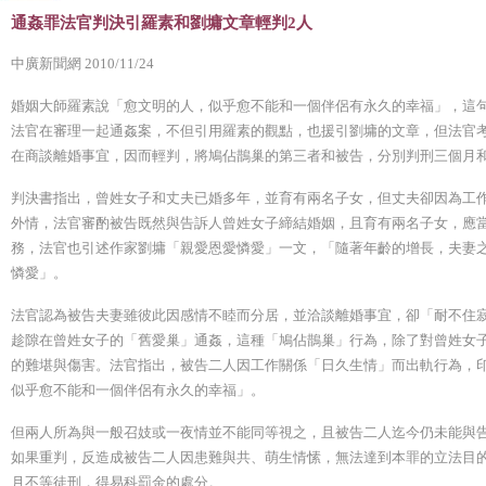
通姦罪法官判決引羅素和劉墉文章輕判2人
中廣新聞網 2010/11/24
婚姻大師羅素說「愈文明的人，似乎愈不能和一個伴侶有永久的幸福」，這
法官在審理一起通姦案，不但引用羅素的觀點，也援引劉墉的文章，但法官
在商談離婚事宜，因而輕判，將鳩佔鵲巢的第三者和被告，分別判刑三個月和
判決書指出，曾姓女子和丈夫已婚多年，並育有兩名子女，但丈夫卻因為工
外情，法官審酌被告既然與告訴人曾姓女子締結婚姻，且育有兩名子女，應
務，法官也引述作家劉墉「親愛恩愛憐愛」一文，「隨著年齡的增長，夫妻
憐愛」。
法官認為被告夫妻雖彼此因感情不睦而分居，並洽談離婚事宜，卻「耐不住
趁隙在曾姓女子的「舊愛巢」通姦，這種「鳩佔鵲巢」行為，除了對曾姓女
的難堪與傷害。法官指出，被告二人因工作關係「日久生情」而出軌行為，
似乎愈不能和一個伴侶有永久的幸福」。
但兩人所為與一般召妓或一夜情並不能同等視之，且被告二人迄今仍未能與
如果重判，反造成被告二人因患難與共、萌生情愫，無法達到本罪的立法目
月不等徒刑，得易科罰金的處分。