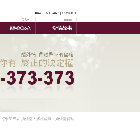
:
打擊第三者-婚外情大解析首頁
> 婚外情解碼