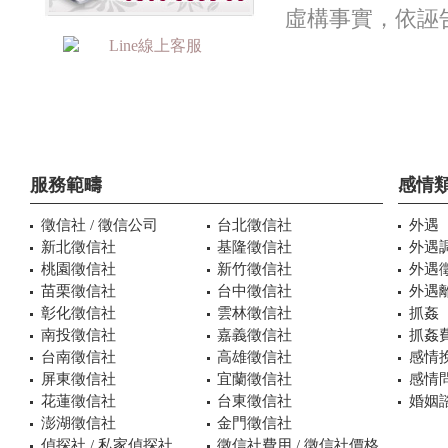
虛構事實，依誣
服務範疇
感情
徵信社 / 徵信公司
台北徵信社
外遇
新北徵信社
基隆徵信社
外遇
桃園徵信社
新竹徵信社
外遇
苗栗徵信社
台中徵信社
外遇
彰化徵信社
雲林徵信社
抓姦
南投徵信社
嘉義徵信社
抓姦
台南徵信社
高雄徵信社
感情
屏東徵信社
宜蘭徵信社
感情
花蓮徵信社
台東徵信社
婚姻諮
澎湖徵信社
金門徵信社
偵探社 / 私家偵探社
徵信社費用 / 徵信社價格