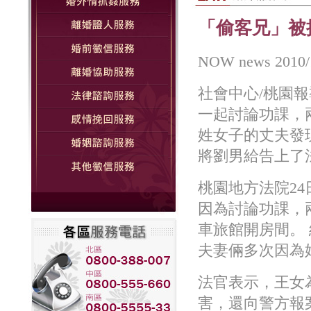
「偷客兄」被
NOW news 2010/
社會中心/桃園
一起討論功課，
姓女子的丈夫發
將劉男給告上了
桃園地方法院2
因為討論功課，
車旅館開房間。
夫妻倆多次因為
法官表示，王女
害，還向警方報