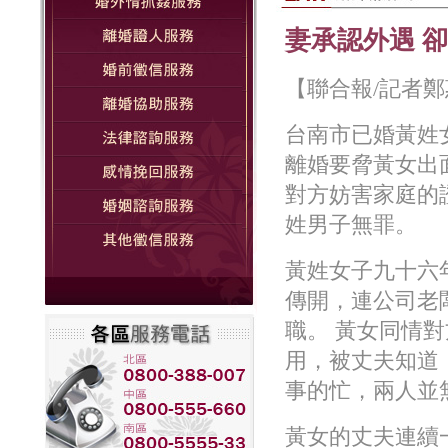
妻承認外遇 
【聯合報/記者鄭惠仁
台南市已婚黃姓
離婚要脅黃女出
對方妨害家庭的
姓男子無罪。
黃姓女子九十六
傳開，連公司老
職。 黃女同情
用，被丈夫知道
事的忙，兩人並
黃女的丈夫連續