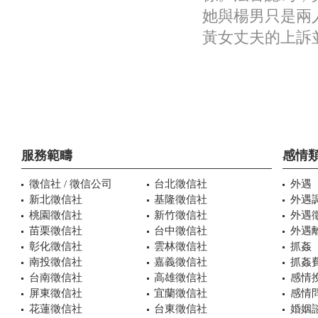
她與楊男只是兩
黃女丈夫的上訴
服務範疇
感情
徵信社 / 徵信公司
台北徵信社
外遇
新北徵信社
基隆徵信社
外遇
桃園徵信社
新竹徵信社
外遇
苗栗徵信社
台中徵信社
外遇
彰化徵信社
雲林徵信社
抓姦
南投徵信社
嘉義徵信社
抓姦
台南徵信社
高雄徵信社
感情
屏東徵信社
宜蘭徵信社
感情
花蓮徵信社
台東徵信社
婚姻諮