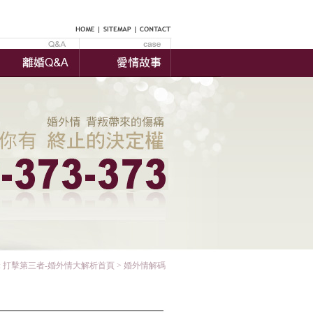
:
打擊第三者-婚外情大解析首頁
>
婚外情解碼