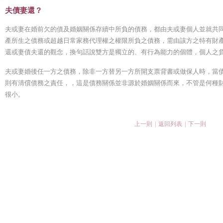
夫債妻還？
夫或妻在婚前欠的債及婚姻關係存續中所負的債務，都由夫或妻個人並就共
產所生之債務或超越日常家務代理權之權限所負之債務，需由該方之特有財
還或妻債夫還的觀念，換句話說雙方是獨立的、有行為能力的個體，個人
夫或妻婚後任一方之債務，除非一方替另一方所開支票背書或做保人時，當
則有清償債務之責任，，這是債務關係並非源於婚姻關係而來，不管是何種
很小。
上一則
|
返回列表
|
下一則