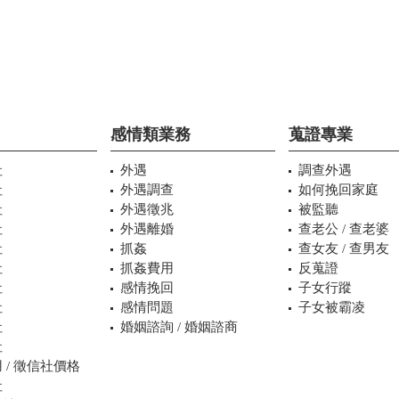
感情類業務
蒐證專業
社
外遇
調查外遇
社
外遇調查
如何挽回家庭
社
外遇徵兆
被監聽
社
外遇離婚
查老公 / 查老婆
社
抓姦
查女友 / 查男友
社
抓姦費用
反蒐證
社
感情挽回
子女行蹤
社
感情問題
子女被霸凌
社
婚姻諮詢 / 婚姻諮商
社
 / 徵信社價格
社