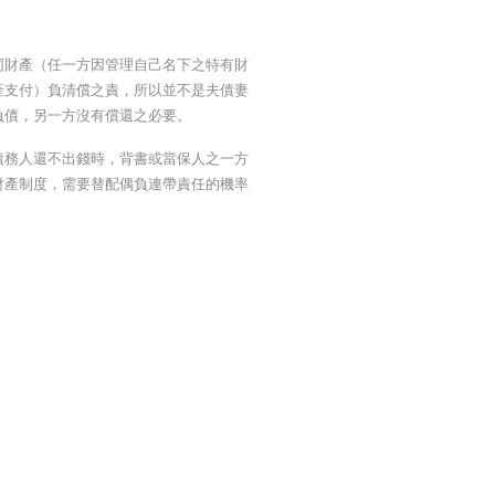
同財產（任一方因管理自己名下之特有財
產支付）負清償之責，所以並不是夫債妻
之負債，另一方沒有償還之必要。
債務人還不出錢時，背書或當保人之一方
財產制度，需要替配偶負連帶責任的機率