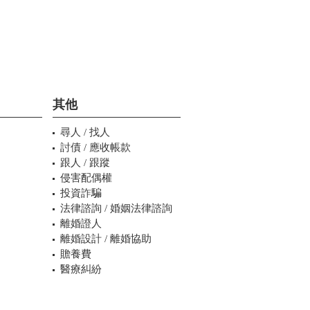
其他
尋人 / 找人
討債 / 應收帳款
跟人 / 跟蹤
侵害配偶權
投資詐騙
法律諮詢 / 婚姻法律諮詢
離婚證人
離婚設計 / 離婚協助
贍養費
醫療糾紛