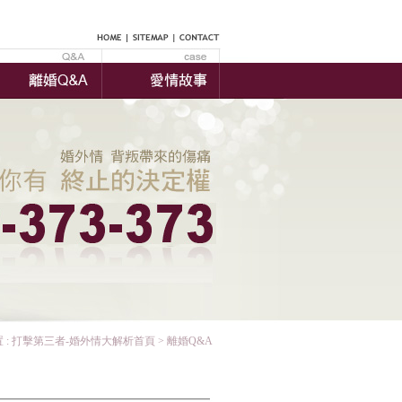
 :
打擊第三者-婚外情大解析首頁
> 離婚Q&A