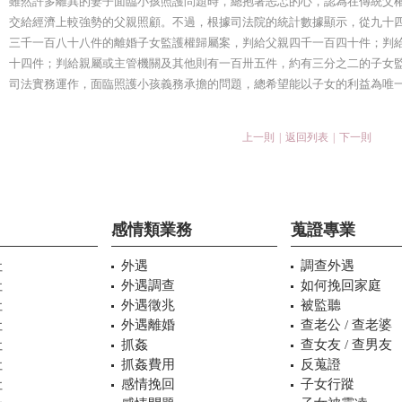
雖然許多離異的妻子面臨小孩照護問題時，總抱著忐忑的心，認為在傳統父
交給經濟上較強勢的父親照顧。不過，根據司法院的統計數據顯示，從九十
三千一百八十八件的離婚子女監護權歸屬案，判給父親四千一百四十件；判
十四件；判給親屬或主管機關及其他則有一百卅五件，約有三分之二的子女
司法實務運作，面臨照護小孩義務承擔的問題，總希望能以子女的利益為唯
上一則
|
返回列表
|
下一則
感情類業務
蒐證專業
社
外遇
調查外遇
社
外遇調查
如何挽回家庭
社
外遇徵兆
被監聽
社
外遇離婚
查老公 / 查老婆
社
抓姦
查女友 / 查男友
社
抓姦費用
反蒐證
社
感情挽回
子女行蹤