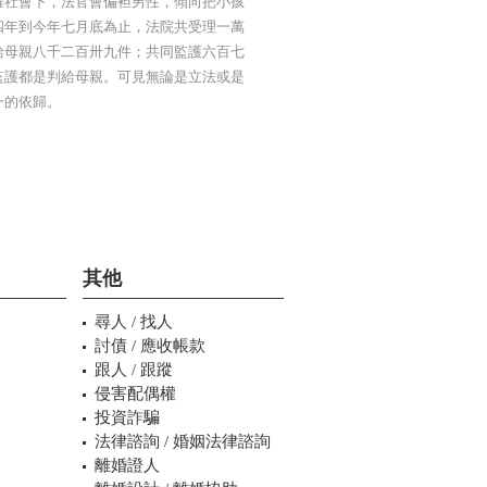
權社會下，法官會偏袒男性，傾向把小孩
四年到今年七月底為止，法院共受理一萬
給母親八千二百卅九件；共同監護六百七
監護都是判給母親。可見無論是立法或是
一的依歸。
其他
尋人 / 找人
討債 / 應收帳款
跟人 / 跟蹤
侵害配偶權
投資詐騙
法律諮詢 / 婚姻法律諮詢
離婚證人