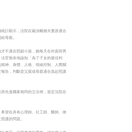
例統計顯示，法院在裁決離婚夫妻誰適合
判給母親。
她才不適合照顧小孩，她每天在外面與男
。法官無奈地諭知「為了子女的最佳利
就精神、身體、人格、情緒控制、人際關
定報告，判斷是父親或母親適合負起照護
取與先進國家相同的立法例，規定法院在
，希望在具有心理師、社工師、醫師、律
女照護的問題。