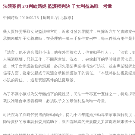
法院案例 2/3判給媽媽 監護權判決 子女利益為唯一考量
中國時報 2010/09/18【周麗川/台北報導】
藝人賈靜雯爭取女兒監護權官司，近來引發各界關注，根據近六年的實際案
承擔未成年子女義務時，在受理的一萬三千多件案例中，每三件就有兩件是
「法官，他不適合照顧小孩，他在外面養女人，他會動手打人」、「法官，
人喝酒應酬，只顧工作，不回家煮飯、洗衣」。尖銳刺耳的爭吵聲迴盪法庭
益，就子女照護義務的歸屬，必須先委請專業機構進行訪視，並由專業醫師
係等方面，鑑定父親或母親適合承擔照護孩子的責任。「本院將依訪視及鑑
小孩的責任。」這是實際案件的法庭場景。
為了不讓小孩成為父母離婚下的犧牲品，民法一千零五十五條之一，特別採
裁決誰適合承擔義務時，必須以子女的最佳利益為唯一考量。
司法院為了與時代變遷的脈動同步，從九十四年開始推動專業家事調解制度
師等資格的家事調解委員協助下，讓面臨離異的夫妻能更妥當處理離婚後子