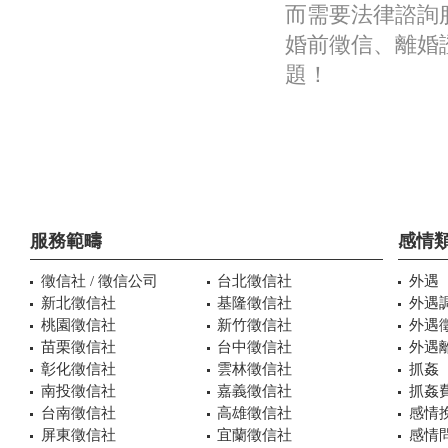
而需要法律諮詢
婚前徵信、離婚
題！
服務範疇
感情
徵信社 / 徵信公司
台北徵信社
外遇
新北徵信社
基隆徵信社
外遇
桃園徵信社
新竹徵信社
外遇
苗栗徵信社
台中徵信社
外遇
彰化徵信社
雲林徵信社
抓姦
南投徵信社
嘉義徵信社
抓姦
台南徵信社
高雄徵信社
感情
屏東徵信社
宜蘭徵信社
感情