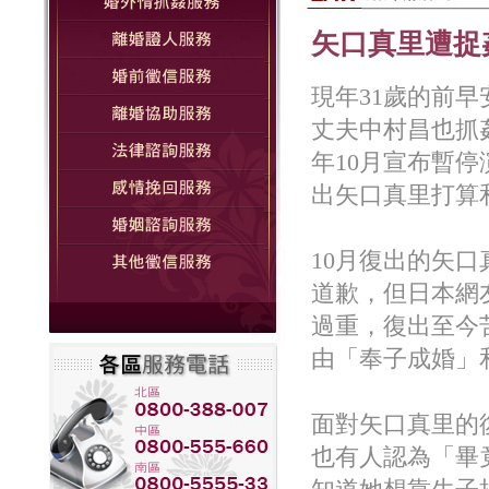
矢口真里遭捉
現年31歲的前早
丈夫中村昌也抓
年10月宣布暫
出矢口真里打算
10月復出的矢
道歉，但日本網
過重，復出至今
由「奉子成婚」
面對矢口真里的
也有人認為「畢