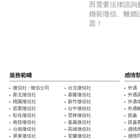
而需要法律諮詢
婚前徵信、離婚
題！
服務範疇
感情
徵信社 / 徵信公司
台北徵信社
外遇
新北徵信社
基隆徵信社
外遇
桃園徵信社
新竹徵信社
外遇
苗栗徵信社
台中徵信社
外遇
彰化徵信社
雲林徵信社
抓姦
南投徵信社
嘉義徵信社
抓姦
台南徵信社
高雄徵信社
感情
屏東徵信社
宜蘭徵信社
感情