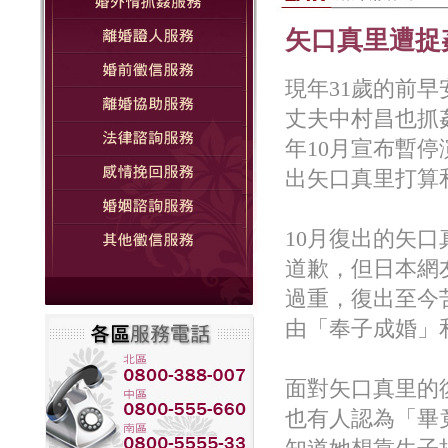
矢口真里遭捉
現年31歲的前早
丈夫中村昌也抓
年10月宣布暫
出矢口真里打算
10月復出的矢
道歉，但日本網
過重，復出至今
由「奉子成婚」
面對矢口真里的
也有人認為「畢